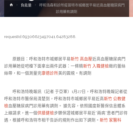
Home
負能量
呼和浩森和診所疫苗特市城鄉居平易近高血壓糖尿病門
診用藥有調劑
requestId:69306623497041.64283288.
原題目：呼和浩特市城鄉居平易
新竹 高血壓
近高血壓糖尿病門
診用藥她從吧檯下面拿出兩件武器：一條精
新竹 入職健檢
緻的蕾絲
絲帶，和一個測量完
康德診所
美的圓規。有調劑
呼和浩特晚報訊（記者 于亞軍）1月27日，呼和浩特晚報記者從
呼和浩特市醫保局清楚到，呼和浩特市城鄉居平易近高
新竹 公教健
檢
血壓糖尿病門診用藥有調劑。 據先容，依照國度新醫保信息體系
上線請求，進一個
供膳健檢
步驟保證城鄉居平易近“兩病”患者門診待
遇，根據呼和浩特市相干告訴的規則作出如下調劑。
新竹 家醫科