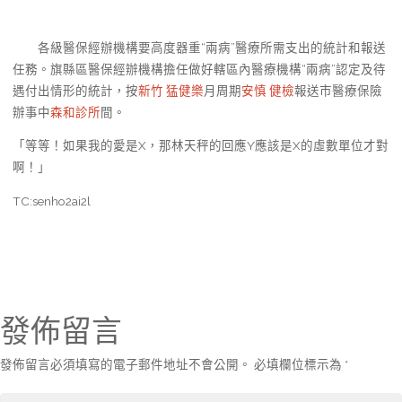
各級醫保經辦機構要高度器重“兩病”醫療所需支出的統計和報送
任務。旗縣區醫保經辦機構擔任做好轄區內醫療機構“兩病”認定及待
遇付出情形的統計，按
新竹 猛健樂
月周期
安慎 健檢
報送市醫療保險
辦事中
森和診所
間。
「等等！如果我的愛是X，那林天秤的回應Y應該是X的虛數單位才對
啊！」
TC:senho2ai2l
發佈留言
發佈留言必須填寫的電子郵件地址不會公開。
必填欄位標示為
*