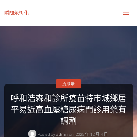
瞬間永恆化
負能量
呼和浩森和診所疫苗特市城鄉居
平易近高血壓糖尿病門診用藥有
調劑
Posted by
admin
on
2025 年 12 月 4 日