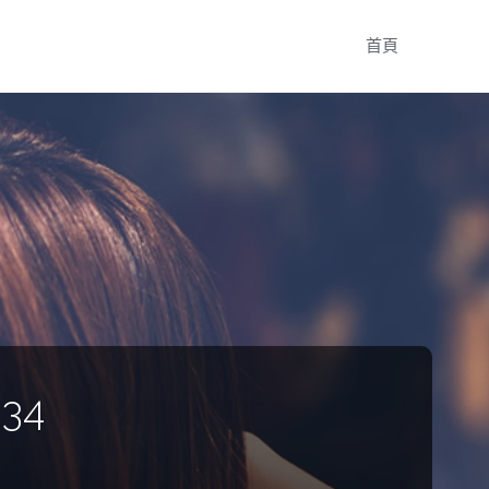
Skip
首頁
to
content
:34