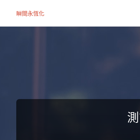
瞬間永恆化
測試