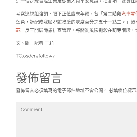
進一個步驟晉陞企業及從業人員平安意識，把各項平安責任
考察巡視組強調，眼下正值歲末年頭，各「第二階段
汽車零
藍色，調配成我咖啡館牆壁的灰度百分之五十一點二。」類
芯
一反三開展隱患排查管理，將變亂風險扼殺在萌芽階段，
文、圖｜記者 王莉
TC:osder9follow7
發佈留言
發佈留言必須填寫的電子郵件地址不會公開。
必填欄位標