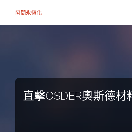
瞬間永恆化
直擊OSDER奧斯德