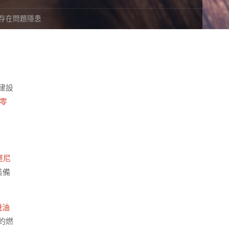
域存在問題隱患
建設
零
堅尼
裝備
機油
的燃