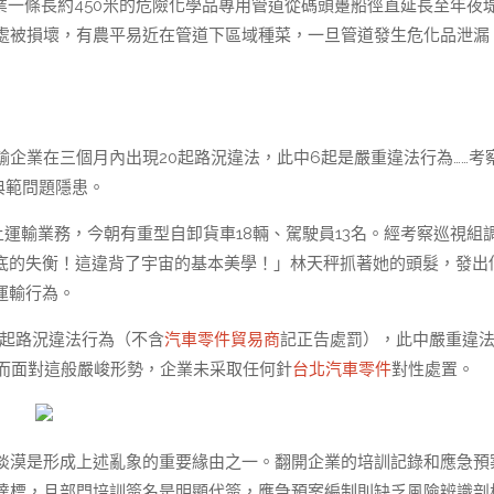
一條長約450米的危險化學品專用管道從碼頭躉船徑直延長至年夜
處被損壞，有農平易近在管道下區域種菜，一旦管道發生危化品泄漏
企業在三個月內出現20起路況違法，此中6起是嚴重違法行為……考
典範問題隱患。
渣土運輸業務，今朝有重型自卸貨車18輛、駕駛員13名。經考察巡視組
！徹底的失衡！這違背了宇宙的基本美學！」林天秤抓著她的頭髮，發出
運輸行為。
0起路況違法行為（不含
汽車零件貿易商
記正告處罰），此中嚴重違
。而面對這般嚴峻形勢，企業未采取任何針
台北汽車零件
對性處置。
淡漠是形成上述亂象的重要緣由之一。翻開企業的培訓記錄和應急預
達標，且部門培訓簽名是明顯代簽，應急預案編制則缺乏風險辨識剖