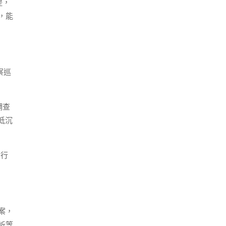
堤，
，能
察巡
調查
低沉
法行
案，
析等