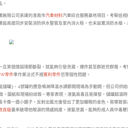
亂。
團無限公司承建的淮南市
汽車材料
汽車綜合服務基地項目，考察巡視
建設高度同步安裝消防供水豎管及室內消火栓，也未設置消防水槍、
一旦某個懦弱環節斷裂，就能夠引發泄漏、爆炸甚至群逝世群傷。考
MW零件
準作業法式不規
賓利零件
范等個性問題。
氨儲罐3、4號罐的應急噴淋降溫水調節閥現場為手動閥，但公司供給
開啟，圖紙和現場紛歧致。專家表現，液氨高毒且易揮發，儲罐超溫時
張卡像一面小鏡子，反射出藍光後發出了更加耀眼的金色。易導致張
改良版
量來破壞他眼淚的情感純度。液氨泄漏，能夠形成人員中毒梗