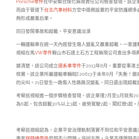
Porsche零件
在中安聯合煤化無限責任公司檢查發現，該企業
而由于管道下
台北汽車材料
方空中兩側設置的平安防護網多
夠形成嚴重后果。
同日發鬧事故和超載，平安意識淡漠
一輛運輸車在統一天內既發生傷人變亂又嚴重超載，一家運輸
視組在馬
VW零件
鞍山市石達土石方工程無限公司查出多項
據清楚，該公司成立
德系車零件
于2013年8月，重要從事
核實，該企業所屬運輸車輛皖E20613于本年8月「失衡
的尖叫。21日發生一路傷人性路路況變亂，同日還出現超載
考察巡視組進一個步驟檢查發現，該企業僅7月至9月就有2
為6起，包含超載30%以上3起、疲勞駕駛2起、闖紅燈1起
考察巡視組認為，企業平安治理軌制落實不到位和平安意識
專家
保時捷零件
發現不少問題，培訓方面，企業不僅學時不