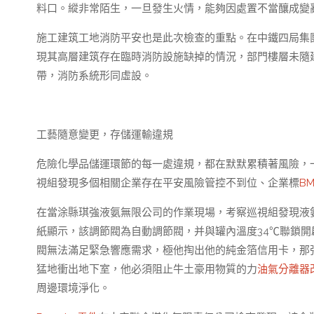
料口。縱非常陌生，一旦發生火情，能夠因處置不當釀成變
施工建筑工地消防平安也是此次檢查的重點。在中鐵四局集
現其高層建筑存在臨時消防設施缺掉的情況，部門樓層未隨
帶，消防系統形同虛設。
工藝隨意變更，存儲運輸違規
危險化學品儲運環節的每一處違規，都在默默累積著風險，
視組發現多個相關企業存在平安風險管控不到位、企業標
B
在當涂縣琪強液氨無限公司的作業現場，考察巡視組發現液
紙顯示，該調節閥為自動調節閥，并與罐內溫度34℃聯鎖
閥無法滿足緊急響應需求，極他掏出他的純金箔信用卡，那
猛地衝出地下室，他必須阻止牛土豪用物質的力
油氣分離器
周邊環境淨化。