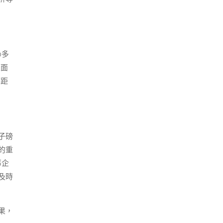
0多
表面
面距
子磅
的重
事企
及時
果，