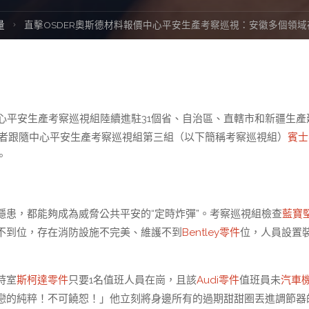
量
直擊OSDER奧斯德材料報價中心平安生產考察巡視：安徽多個領
個中心平安生產考察巡視組陸續進駐31個省、自治區、直轄市和新疆生產
記者跟隨中心平安生產考察巡視組第三組（以下簡稱考察巡視組）
賓士
。
患，都能夠成為威脅公共平安的“定時炸彈”。考察巡視組檢查
藍寶
不到位，存在消防設施不完美、維護不到
Bentley零件
位，人員設置
持室
斯柯達零件
只要1名值班人員在崗，且該
Audi零件
值班員未
汽車
戀的純粹！不可饒恕！」他立刻將身邊所有的過期甜甜圈丟進調節器