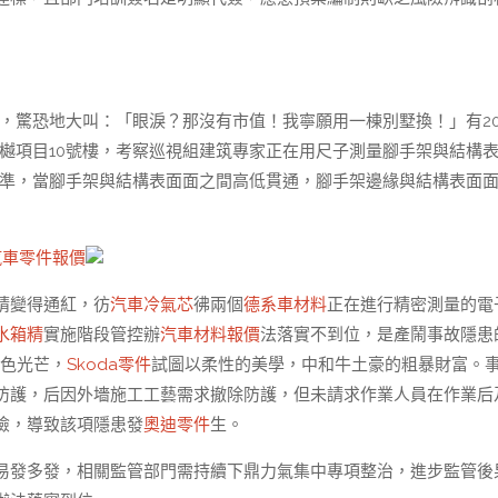
，驚恐地大叫：「眼淚？那沒有市值！我寧願用一棟別墅換！」有2
樾項目10號樓，考察巡視組建筑專家正在用尺子測量腳手架與結構
標準，當腳手架與結構表面面之間高低貫通，腳手架邊緣與結構表面
汽車零件報價
睛變得通紅，彷
汽車冷氣芯
彿兩個
德系車材料
正在進行精密測量的電
水箱精
實施階段管控辦
汽車材料報價
法落實不到位，是產鬧事故隱患
色光芒，
Skoda零件
試圖以柔性的美學，中和牛土豪的粗暴財富。
防護，后因外墻施工工藝需求撤除防護，但未請求作業人員在作業后
險，導致該項隱患發
奧迪零件
生。
易發多發，相關監管部門需持續下鼎力氣集中專項整治，進步監管後