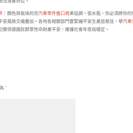
辦法落實到位。
件
：顏色與氣味的完
汽車零件進口商
美協調。張水瓶，你必須將你的
平安風險交織疊加。各地各相關部門要緊繃平安生產這根弦，舉
汽車
切實保證國民群眾性命財產平安，維護社會年夜局穩定。
示為
*