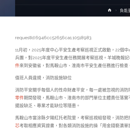
Home
負能
requestId:6946cc52656ca1.10518983.
11月初，2025年度中心平安生產考察巡視正式啟動，22
兵團，對2025年度平安生產任務開展考察巡視。羊城晚報
件
來到安徽省，對馬鞍山市、淮南市平安生產任務進行檢查
值班人員違規，消防設施缺位
消防平安關乎每個人的性命財產平安，每一處被忽視的消防隱
零件
期間發現，馬鞍山市、淮南市的部門單位主體責任落實
擺設缺乏、專業才能缺位等隱患。
馬鞍山市當涂縣夕陽紅托老院里，考察巡視組發現，消防把
芯
考取相應資質證書，對各類消防設施的操「用金錢褻瀆單