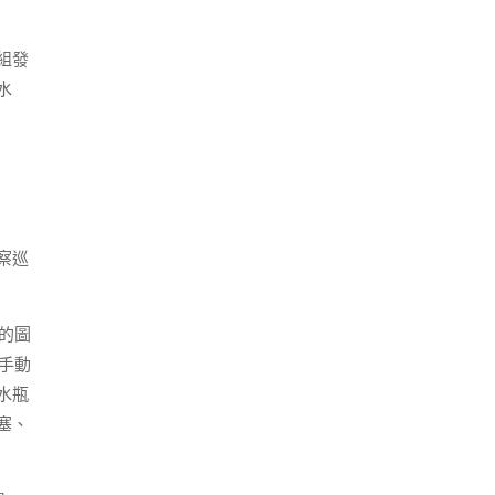
組發
水
察巡
的圖
手動
水瓶
塞、