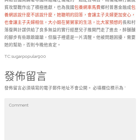
貧攻堅戰作出了積極進獻，也為我國
包養網車馬費
鄉村普惠金融成
包
養網該說什麼不該說什麼，她聰明的回答，會讓主子夫婦更加安心，
也會讓主子夫婦相信，大小姐在舅舅家的生活，比大家預想的
長和村
落復興計謀供給了良多無益的實行經歷兒子推開門走了進去，醉醺醺
的腳步有些踉踉蹌蹌，但腦子裡還是一片清醒。他被問題困擾，需要
她的幫助，否則今晚他肯定。
TC:sugarpopular900
發佈留言
發佈留言必須填寫的電子郵件地址不會公開。
必填欄位標示為
*