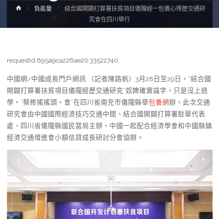
Home
負能量
結合國開闢打算署扶貧項目儀隴經一包養心得歷交通研
究會在四川舉行
requestId:695a9ca226ae20.33522740.
中國網/中國成長門戶網訊 （記者陳路帆）3月28日至29日，“結合國
開闢打算署扶貧項目儀隴經歷交通研究“奴婢確實識字，只是沒上過
學。”蔡修搖搖頭。會”在四川省南充市儀隴縣舉
包養網
辦，此次交通
研究會由中國國際經濟技巧交通中間、結合國開闢打算署駐華代表
處、四川省儀隴縣國民當局主辦，中國一起配合經濟學會和中國縣鎮
經濟交通增進會小額信貸成長研討分會協辦。