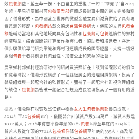
效
包養網
益。藍玉華一愣，不由自主的重複了一句：“拳頭？”自2014
年起，平易近富鄉村可
包養俱樂部
連續成長辦事中間的創立完美和穩
固了儀隴形式，為中國甚至世界的微型金融立異和減貧供給了具有現
實意義的經歷。
包養網站
戴文德誇
台灣包養網
大，儀隴的立異
包養金
額
能輔助當地和其他地域向具有包涵性和
包養網
可
包養
連續性的鄉村
經濟轉型，結合國開闢打算署作為孵化者、協助者和增進者，將進一
個步驟供給專門研究常識和鄉村可連續成長的國際經歷，支撐一切好
處相
包養
干者共創更具包涵性、加倍公正和繁華的社會。
農業鄉村部鄉村經濟研討中間研討員張照新在上談到儀隴形式的價值
和意義時說，儀隴形式構建了一個縣級層面的治理組織架構，摸索了
縣級組織與一起配合社的監管形式，彌補了一起配合社監視治理組織
的缺位，
包養網
為衝破一起配合社規范成長窘境摸索了一個有用的道
路。
據悉，儀隴縣在脫貧攻堅任務中獲得
女大生包養俱樂部
優良成就，
2014年至20
包養網
18年，儀隴縣合計減貧戶數3.14萬戶，減貧人數達
10.01萬人；2018年貧苦率從年頭的0.82
包養
%降至年底的0.04%；
貧苦人數從年頭的7761人
包養條件
降
包養網
至年底的335人。商務部
與結合國開闢署等國際組織在儀隴的一起配合項目，為儀隴縣打贏脫