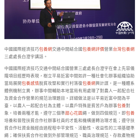
中國國際經濟技巧
包養網
交通中間結合國
包養網評價
營業
台灣包養網
三處處長白澄宇講話。
中國國際經濟技巧交通中間結合國營業三處處長白澄宇在會上先容儀
隴項目經歷時表現，樹立平易近富中間如許一種社會化辦事組織協助
當局展開
包養感情
脫貧攻堅和實行村落復
包養網
興計謀，是一種體系
體例機制立異，辦事中間輔助本地當局有用處理了對農人一起配合社
及資金合作營業的規范治理題目。詳細做法是以平易近富中間為平
臺，以農人一起配合社為主體，以農戶特殊是貧苦戶為辦事
包養
對
象，培養兩種才能，遵守三個準
甜心花園
繩，做到四個規范。即
包養
培養和晉陞扶貧合作社辦事社員的才能和機構運轉治理才能；遵守扶
貧合作社資金融經由過程程中平安性、活動性、收益性的三項基礎準
繩；確保扶貧合作社做到外部管理規范、職員治理規范、存款產物規