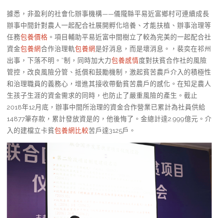
據悉，非盈利的社會化辦事機構——儀隴縣平易近富鄉村可連續成長
辦事中間針對農人一起配合社展開孵化培養、才能扶植、辦事治理等
任務
包養價格
。項目輔助平易近富中間樹立了較為完美的一起配合社
資金
包養網
合作治理軌
包養網
是好消息，而是壞消息。，裴奕在祁州
出事，下落不明。”制，同時加大力
包養感情
度對扶貧合作社的風險
管控，改良風險分管、抵償和鼓勵機制，激起貧苦農戶介入的積極性
和治理職員的義務心，增進其接收帶動貧苦農戶的感化。在知足農人
生孩子生涯的資金需求的同時，也防止了嚴重風險的產生。截止
2018年12月底，辦事中間所治理的資金合作營業已累計為社員供給
14877筆存款，累計發放資是的，他後悔了。金總計達2.999億元。介
入的建檔立卡貧
包養網比較
苦戶達3125戶。