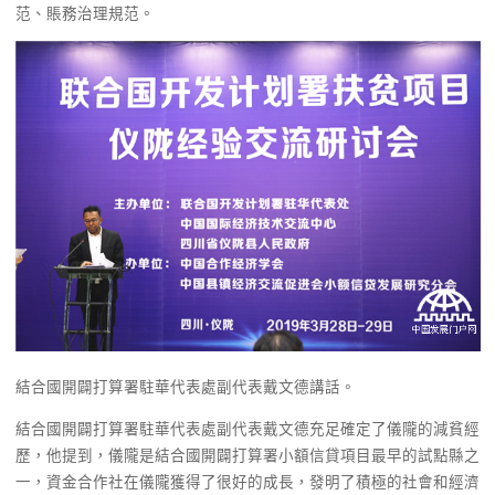
范、賬務治理規范。
結合國開闢打算署駐華代表處副代表戴文德講話。
結合國開闢打算署駐華代表處副代表戴文德充足確定了儀隴的減貧經
歷，他提到，儀隴是結合國開闢打算署小額信貸項目最早的試點縣之
一，資金合作社在儀隴獲得了很好的成長，發明了積極的社會和經濟