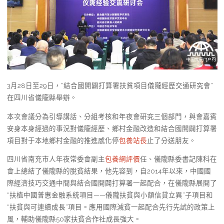
3月28日至29日，“結合國開闢打算署扶貧項目儀隴經歷交通研究會”
在四川省儀隴縣舉辦。
本次會議分為引導講話、分組考核和年夜會研究三個部門，與會嘉賓
安身本身經過的事況對儀隴經歷、鄉村金融改造和結合國開闢打算署
項目對于本地鄉村金融的推進感化停
包養站長
止了分送朋友。
四川省南充市人年夜常委會副主
包養網評價
任、儀隴縣委書記陳科在
會上總結了儀隴縣的脫貧結果，他先容到，自2014年以來，中國國
際經濟技巧交通中間與結合國開闢打算署一起配合，在儀隴縣展開了
“扶植中國普惠金融系統項目——儀隴扶貧與小額信貸立異”子項目和
“扶貧與可連續成長”項目。應用國際減貧一起配合先行先試的政策上
風，輔助儀隴縣50家扶貧合作社成長強大。