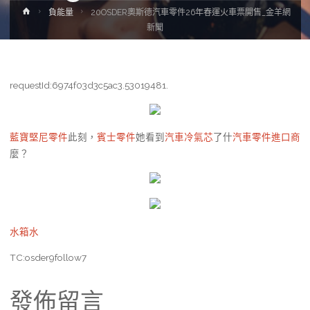
Home
負能量
20OSDER奧斯德汽車零件26年春運火車票開售_金羊網
新聞
requestId:6974f03d3c5ac3.53019481.
藍寶堅尼零件
此刻，
賓士零件
她看到
汽車冷氣芯
了什
汽車零件進口商
麼？
水箱水
TC:osder9follow7
發佈留言