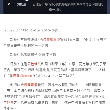
Home
負能量
心附近｜從布甜心寶貝專包養網拉柴維爾寄往玉樹的開
學一封信
requestId:695ff0b7a01e41.83048461.
新華社布拉柴維爾/西
包養網單次
寧8月31日電 心附近｜從布拉
柴維爾寄往玉樹的開學一封信
新華社記者鄭揚子 張龍 李占軼
日前，在剛果
包養
共和國（剛果（布））恩古瓦比年夜學孔子學
院內，年夜先生姆韋-利基比·勒魯瓦在信紙上當真寫著漢字——“大師
好”“我
包養網dcard
祝你們2024-2025學年快活”。
他把信紙
包養管道
疊好，裝進一枚特別的信封——中國和剛果
（布）本年結合刊行的兩國建交60周年事念首日封。信封上印有中
法雙語的“中剛友情長存”，還繪有兩邦交流一起配合亮點的圖案，此
中
包養
之一恰是勒魯瓦寄信的目標地——遠在中國青海玉樹的中剛友
情小學。