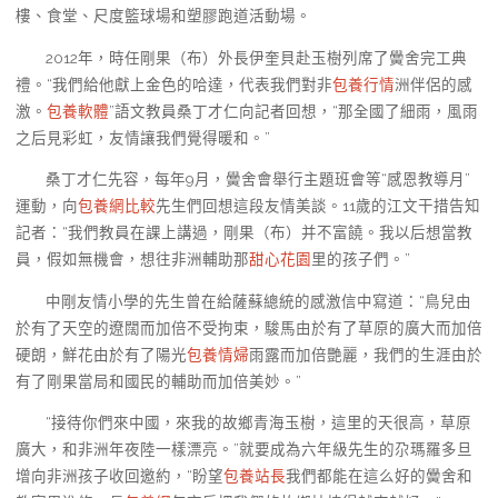
樓、食堂、尺度籃球場和塑膠跑道活動場。
2012年，時任剛果（布）外長伊奎貝赴玉樹列席了黌舍完工典
禮。“我們給他獻上金色的哈達，代表我們對非
包養行情
洲伴侶的感
激。
包養軟體
”語文教員桑丁才仁向記者回想，“那全國了細雨，風雨
之后見彩虹，友情讓我們覺得暖和。”
桑丁才仁先容，每年9月，黌舍會舉行主題班會等“感恩教導月”
運動，向
包養網比較
先生們回想這段友情美談。11歲的江文干措告知
記者：“我們教員在課上講過，剛果（布）并不富饒。我以后想當教
員，假如無機會，想往非洲輔助那
甜心花園
里的孩子們。”
中剛友情小學的先生曾在給薩蘇總統的感激信中寫道：“鳥兒由
於有了天空的遼闊而加倍不受拘束，駿馬由於有了草原的廣大而加倍
硬朗，鮮花由於有了陽光
包養情婦
雨露而加倍艷麗，我們的生涯由於
有了剛果當局和國民的輔助而加倍美妙。”
“接待你們來中國，來我的故鄉青海玉樹，這里的天很高，草原
廣大，和非洲年夜陸一樣漂亮。”就要成為六年級先生的尕瑪羅多旦
增向非洲孩子收回邀約，“盼望
包養站長
我們都能在這么好的黌舍和