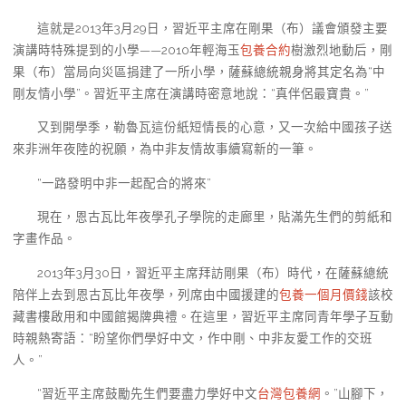
這就是2013年3月29日，習近平主席在剛果（布）議會頒發主要
演講時特殊提到的小學——2010年輕海玉
包養合約
樹激烈地動后，剛
果（布）當局向災區捐建了一所小學，薩蘇總統親身將其定名為“中
剛友情小學”。習近平主席在演講時密意地說：“真伴侶最寶貴。”
又到開學季，勒魯瓦這份紙短情長的心意，又一次給中國孩子送
來非洲年夜陸的祝願，為中非友情故事續寫新的一筆。
“一路發明中非一起配合的將來”
現在，恩古瓦比年夜學孔子學院的走廊里，貼滿先生們的剪紙和
字畫作品。
2013年3月30日，習近平主席拜訪剛果（布）時代，在薩蘇總統
陪伴上去到恩古瓦比年夜學，列席由中國援建的
包養一個月價錢
該校
藏書樓啟用和中國館揭牌典禮。在這里，習近平主席同青年學子互動
時親熱寄語：“盼望你們學好中文，作中剛、中非友愛工作的交班
人。”
“習近平主席鼓勵先生們要盡力學好中文
台灣包養網
。”山腳下，