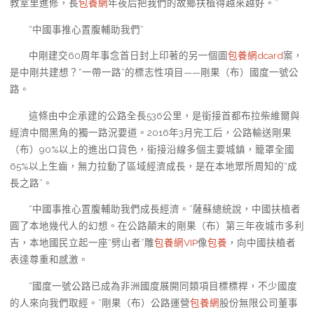
教室里進修，長
包養網
年夜后把我們的故鄉扶植得越來越好。”
“中國事推心置腹輔助我們”
中剛建交60周年事念首日封上印著的另一個圖
包養網dcard
案，
是中剛共建想？“一帶一路”的標志性項目——剛果（布）國度一號公
路。
這條由中企承建的公路全長536公里，是銜接首都布拉柴維爾與
經濟中間黑角的獨一路況要道。2016年3月完工后，公路輸送剛果
（布）90%以上的進出口貨色，銜接沿線多個主要城鎮，籠罩全國
65%以上生齒，無力拉動了區域經濟成長，是在本地眾所周知的“成
長之路”。
“中國事推心置腹輔助我們成長經濟。”薩蘇總統說，中國扶植者
圓了本地幾代人的幻想。在公路顛末的剛果（布）第三年夜城市多利
吉，本地國民立起一座“劈山者”雕
包養網VIP
像
包養
，向中國扶植者
表達尊重和感激。
“國度一號公路已成為非洲國度展開同類項目標標桿，不少國度
的人來向我們取經。”剛果（布）公路運營
包養網
股份無限公司董事