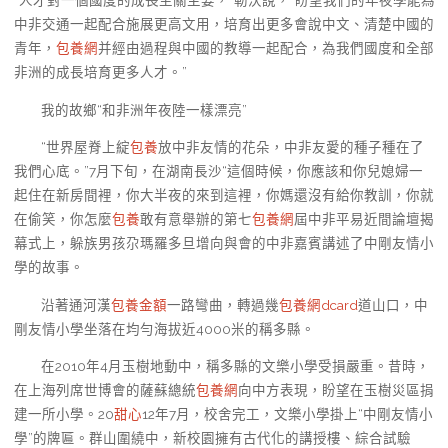
“人才對一個國度的成長至關主要，”勒沃說，“盼望我們的年夜學能為
中非交通一起配合施展更高文用，培育出更多會說中文、清楚中國的
青年，
包養網
并經由過程與中國的教導一起配合，為我們國度和全部
非洲的成長培育更多人才。”
我的故鄉“和非洲年夜陸一樣漂亮”
“世界屋脊上綻
包養
放中非友情的花朵，中非友愛的種子種在了
我們心底。”7月下旬，在湖南長沙“這個時候，你應該和你兒媳婦一
起住在新房間裡，你大半夜的來到這裡，你媽還沒有給你教訓，你就
在偷笑，你怎麼
包養
敢有意舉辦的第七
包養網
屆中非平易近間論壇揭
幕式上，躲族男孩尕瑪羅多旦增向與會的中非嘉賓講述了中剛友情小
學的故事。
沿著通河漢
包養金額
一路彎曲，轉過幾
包養網dcard
道山口，中
剛友情小學坐落在均勻海拔近4000米的稱多縣。
在2010年4月玉樹地動中，稱多縣的文樂小學受損嚴重。昔時，
在上海列席世博會的薩蘇總統
包養網
向中方表現，盼望在玉樹災區捐
建一所小學。20
甜心
12年7月，校舍完工，文樂小學掛上“中剛友情小
學”的牌匾。群山圍繞中，新校園擁有古代化的講授樓、綜合試驗