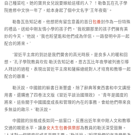
自己種菜吃。她的寶貝女兒說要嫁給這樣的人？ ！勒魯瓦在孔子學
院進修中文快一年了，給本身起了個中文名字“王年夜衛”。
勒魯瓦告知記者，他想把有留念意義的首日
包養
封作為一份特殊
的禮品，送給中剛友情小學的孩子們。“我祝願那里的孩子們擁有美
妙的今天，”他說，“我也盼望能和他們成為伴侶，一路發明中非一起
配合的將來。”
“習近平主席的到訪是我們黌舍的高光時辰，是良多人的暖和回
想。”孔子學院教員坎佐·勒沃告知記者，恩古瓦比年夜學被列進引導
人拜訪的過程，表現出習近平主席和薩蘇總統對人才培育和教導一起
配合的器重。
勒沃說，中國館的躲書日漸豐盛，除了辭典等東西書和中文講授
用書，還購進了四卷法文版《習近平談治國理政》。“青年是國度的
將來，這些關于中國國度成長和管理的內在的事務，會給他們帶來良
多無益的啟示。”勒沃說。
中國館的扶植成長如同一扇窗口，反應出近年來中剛人文和教導
交通的親密水平，讓身
女大生包養俱樂部
為教員的勒沃深受鼓舞。